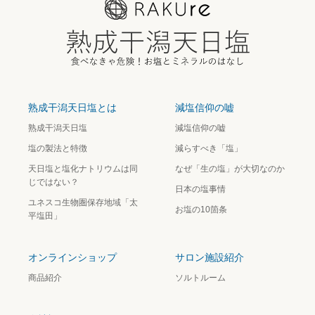
熟成干潟天日塩とは
減塩信仰の嘘
熟成干潟天日塩
減塩信仰の嘘
塩の製法と特徴
減らすべき「塩」
天日塩と塩化ナトリウムは同
なぜ「生の塩」が大切なのか
じではない？
日本の塩事情
ユネスコ生物圏保存地域「太
お塩の10箇条
平塩田」
オンラインショップ
サロン施設紹介
商品紹介
ソルトルーム