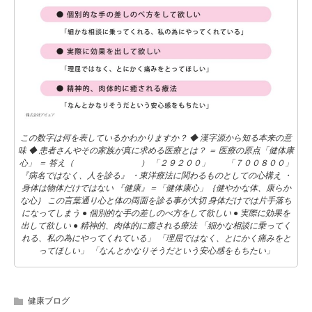
この数字は何を表しているかわかりますか？ ◆ 漢字源から知る本来の意
味 ◆ 患者さんやその家族が真に求める医療とは？ ＝ 医療の原点「健体康
心」 ＝ 答え（ ） 「２９２００」 「７００８００」
『病名ではなく、人を診る』 ・東洋療法に関わるものとしての心構え ・
身体は物体だけではない 『健康』＝「健体康心」｛健やかな体、康らか
な心｝ この言葉通り心と体の両面を診る事が大切 身体だけでは片手落ち
になってしまう ● 個別的な手の差しのべ方をして欲しい ● 実際に効果を
出して欲しい ● 精神的、肉体的に癒される療法 「細かな相談に乗ってく
れる、私の為にやってくれている」 「理屈ではなく、とにかく痛みをと
ってほしい」 「なんとかなりそうだという安心感をもちたい」
健康ブログ