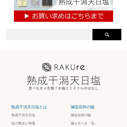
熟成干潟天日塩とは
減塩信仰の嘘
熟成干潟天日塩
減塩信仰の嘘
塩の製法と特徴
減らすべき「塩」