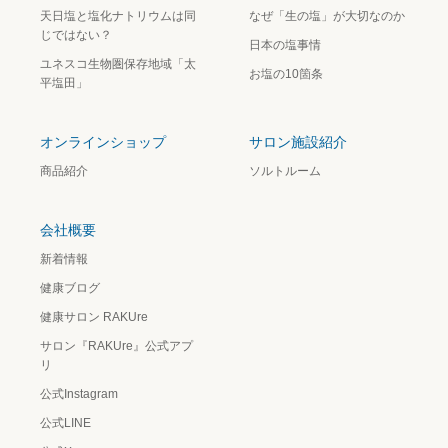
天日塩と塩化ナトリウムは同
なぜ「生の塩」が大切なのか
じではない？
日本の塩事情
ユネスコ生物圏保存地域「太
お塩の10箇条
平塩田」
オンラインショップ
サロン施設紹介
商品紹介
ソルトルーム
会社概要
新着情報
健康ブログ
健康サロン RAKUre
サロン『RAKUre』公式アプ
リ
公式Instagram
公式LINE