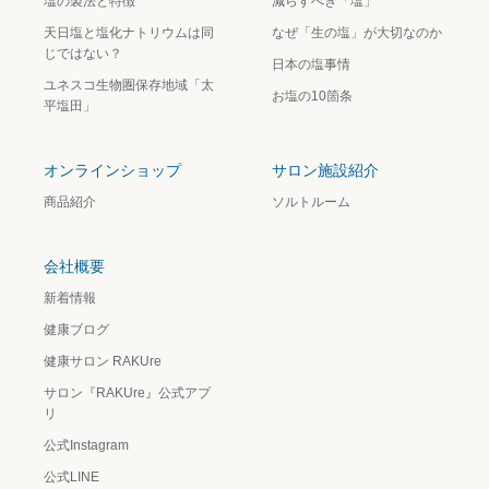
塩の製法と特徴
減らすべき「塩」
天日塩と塩化ナトリウムは同
なぜ「生の塩」が大切なのか
じではない？
日本の塩事情
ユネスコ生物圏保存地域「太
お塩の10箇条
平塩田」
オンラインショップ
サロン施設紹介
商品紹介
ソルトルーム
会社概要
新着情報
健康ブログ
健康サロン RAKUre
サロン『RAKUre』公式アプ
リ
公式Instagram
公式LINE