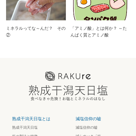
ミネラルってな～んだ？ その
「アミノ酸」とは何か？ ～た
②
んぱく質とアミノ酸
熟成干潟天日塩とは
減塩信仰の嘘
熟成干潟天日塩
減塩信仰の嘘