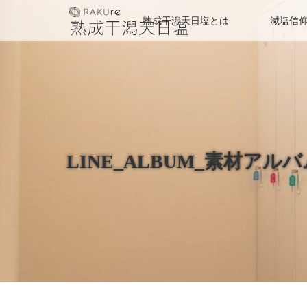
熟成干潟天日塩とは
減塩信
LINE_ALBUM_素材アルバム_