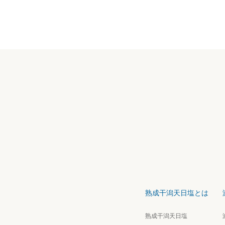
熟成干潟天日塩とは
熟成干潟天日塩