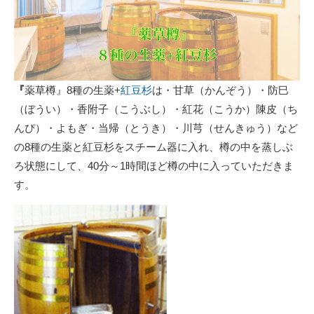
『
薬草樽』8種の生薬+
紅豆杉
は・甘草（かんぞう）・防巳
（ぼうい）・香附子（こうぶし）・紅花（こうか）陳皮（ち
んぴ）・よもぎ・当帰（とうき）・川芎（せんきゅう）など
の8種の生薬と紅豆杉をスチーム器に入れ、樽の中を蒸しぶ
ろ状態にして、40分～1時間ほど樽の中に入っていただきま
す。