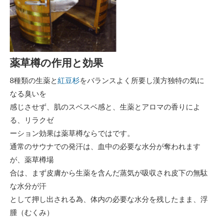
薬草樽の作用と効果
8種類の生薬と
紅豆杉
をバランスよく所要し漢方独特の気に
なる臭いを
感じさせず、肌のスベスベ感と、生薬とアロマの香りによ
る、リラクゼ
ーション効果は薬草樽ならではです。
通常のサウナでの発汗は、血中の必要な水分が奪われます
が、薬草樽場
合は、まず皮膚から生薬を含んだ蒸気が吸収され皮下の無駄
な水分が汗
として押し出される為、体内の必要な水分を残したまま、浮
腫（むくみ）