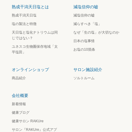
熟成干潟天日塩とは
減塩信仰の嘘
熟成干潟天日塩
減塩信仰の嘘
塩の製法と特徴
減らすべき「塩」
天日塩と塩化ナトリウムは同
なぜ「生の塩」が大切なのか
じではない？
日本の塩事情
ユネスコ生物圏保存地域「太
お塩の10箇条
平塩田」
オンラインショップ
サロン施設紹介
商品紹介
ソルトルーム
会社概要
新着情報
健康ブログ
健康サロン RAKUre
サロン『RAKUre』公式アプ