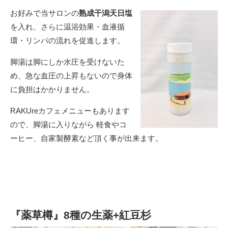
お好みで当サロンの
熟成干潟天日塩
を入れ、さらに温浴効果・血液循
環・リンパの流れを促進します。
脚湯は脚にしか水圧を受けないた
め、急な血圧の上昇もないので身体
に負担はかかりません。
RAKUreカフェメニューもあります
ので、脚湯に入りながら 軽食やコ
ーヒー、自家製酵素など頂く事が出来ます。
『薬草樽』8種の生薬+紅豆杉