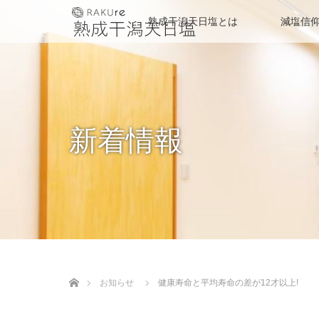
熟成干潟天日塩とは
減塩信
新着情報
ホーム
お知らせ
健康寿命と平均寿命の差が12才以上!