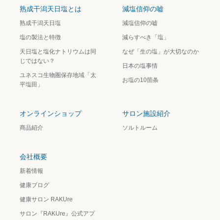
熟成干潟天日塩とは
減塩信仰の嘘
熟成干潟天日塩
減塩信仰の嘘
塩の製法と特徴
減らすべき「塩」
天日塩と塩化ナトリウムは同
なぜ「生の塩」が大切なのか
じではない？
日本の塩事情
ユネスコ生物圏保存地域「太
お塩の10箇条
平塩田」
オンラインショップ
サロン施設紹介
商品紹介
ソルトルーム
会社概要
新着情報
健康ブログ
健康サロン RAKUre
サロン『RAKUre』公式アプ