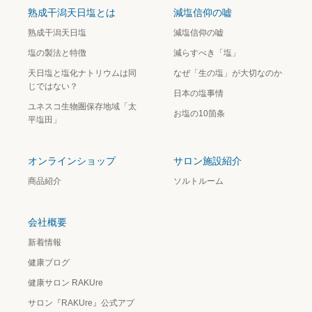
熟成干潟天日塩とは
減塩信仰の嘘
熟成干潟天日塩
減塩信仰の嘘
塩の製法と特徴
減らすべき「塩」
天日塩と塩化ナトリウムは同
なぜ「生の塩」が大切なのか
じではない？
日本の塩事情
ユネスコ生物圏保存地域「太
お塩の10箇条
平塩田」
オンラインショップ
サロン施設紹介
商品紹介
ソルトルーム
会社概要
新着情報
健康ブログ
健康サロン RAKUre
サロン『RAKUre』公式アプ