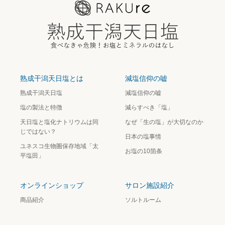
熟成干潟天日塩とは
減塩信仰の嘘
熟成干潟天日塩
減塩信仰の嘘
塩の製法と特徴
減らすべき「塩」
天日塩と塩化ナトリウムは同
なぜ「生の塩」が大切なのか
じではない？
日本の塩事情
ユネスコ生物圏保存地域「太
お塩の10箇条
平塩田」
オンラインショップ
サロン施設紹介
商品紹介
ソルトルーム