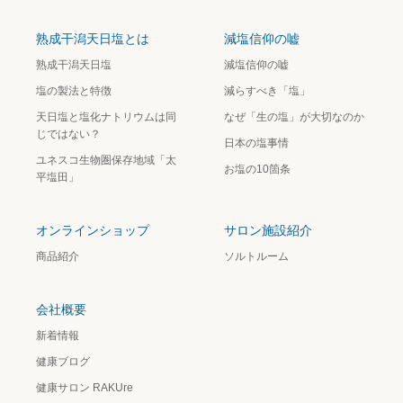
熟成干潟天日塩とは
減塩信仰の嘘
熟成干潟天日塩
減塩信仰の嘘
塩の製法と特徴
減らすべき「塩」
天日塩と塩化ナトリウムは同
なぜ「生の塩」が大切なのか
じではない？
日本の塩事情
ユネスコ生物圏保存地域「太
お塩の10箇条
平塩田」
オンラインショップ
サロン施設紹介
商品紹介
ソルトルーム
会社概要
新着情報
健康ブログ
健康サロン RAKUre