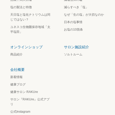
塩の製法と特徴
減らすべき「塩」
天日塩と塩化ナトリウムは同
なぜ「生の塩」が大切なのか
じではない？
日本の塩事情
ユネスコ生物圏保存地域「太
お塩の10箇条
平塩田」
オンラインショップ
サロン施設紹介
商品紹介
ソルトルーム
会社概要
新着情報
健康ブログ
健康サロン RAKUre
サロン『RAKUre』公式アプ
リ
公式Instagram