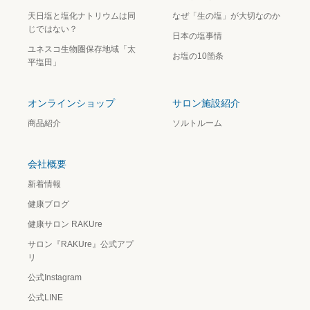
天日塩と塩化ナトリウムは同
なぜ「生の塩」が大切なのか
じではない？
日本の塩事情
ユネスコ生物圏保存地域「太
お塩の10箇条
平塩田」
オンラインショップ
サロン施設紹介
商品紹介
ソルトルーム
会社概要
新着情報
健康ブログ
健康サロン RAKUre
サロン『RAKUre』公式アプ
リ
公式Instagram
公式LINE