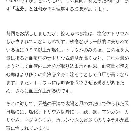
いいのですか」というもの。この質問に答えるためには、ま
ず
「塩分」とは何か？
を理解する必要があります。
前回もお話ししましたが、控えるべき塩は、塩化ナトリウム
しか含まれていないものです。残念ながら一般的に売られて
いる塩は９９％以上が塩化ナトリウムのみの塩。この塩を大
量に摂ると血液中のナトリウム濃度が高くなり、これを薄め
ようとして血管内に水分が取り込まれた結果、血液量が増え
心臓はより多くの血液を全身に流そうとして血圧が高くなり
ます。またナトリウムには血管を収縮させる働きがあるた
め、さらに血圧が上がるのです。
それに対して、天然の干潟で太陽と風の力だけで作られた天
日塩には、塩化ナトリウム以外にも、鉄、銅、マンガン、カ
リウム、マグネシウム、カルシウムなど多くのミネラルが豊
富に含まれています。