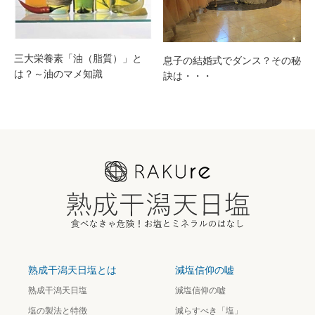
三大栄養素「油（脂質）」と
息子の結婚式でダンス？その秘
は？～油のマメ知識
訣は・・・
熟成干潟天日塩とは
減塩信仰の嘘
熟成干潟天日塩
減塩信仰の嘘
塩の製法と特徴
減らすべき「塩」